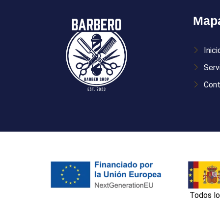
Mapa
Inici
Serv
Con
Todos lo